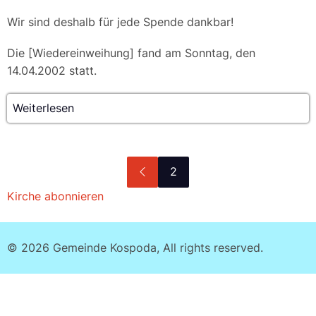
Wir sind deshalb für jede Spende dankbar!
Die [Wiedereinweihung] fand am Sonntag, den
14.04.2002 statt.
Weiterlesen
über
Restauration
der
Burgwitzer
Seitennummerierung
Vorherige
2
Kirche
Seite
Kirche abonnieren
© 2026 Gemeinde Kospoda, All rights reserved.